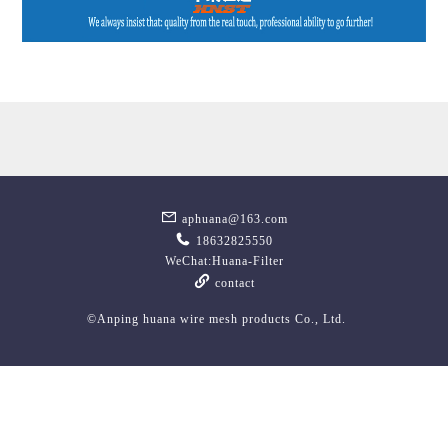
aphuana@163.com
18632825550
WeChat:Huana-Filter
contact
©Anping huana wire mesh products Co., Ltd.