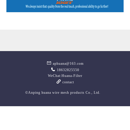
aphuana@163.com
18632825550
WeChat:Huana-Filter
contact
©Anping huana wire mesh products Co., Ltd.