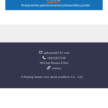
aphuana@163.com
18632825550
WeChat:Huana-Filter
contact
©Anping huana wire mesh products Co., Ltd.