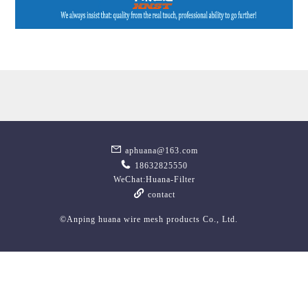
aphuana@163.com
18632825550
WeChat:Huana-Filter
contact
©Anping huana wire mesh products Co., Ltd.