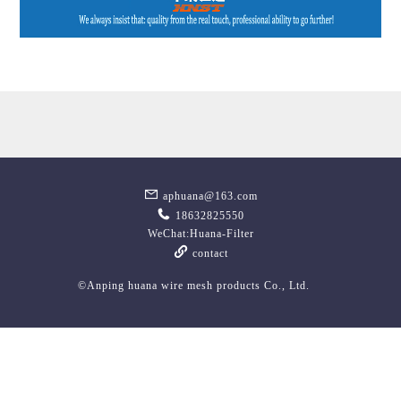
aphuana@163.com
18632825550
WeChat:Huana-Filter
contact
©Anping huana wire mesh products Co., Ltd.