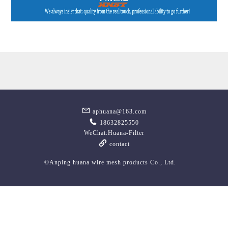
aphuana@163.com
18632825550
WeChat:Huana-Filter
contact
©Anping huana wire mesh products Co., Ltd.