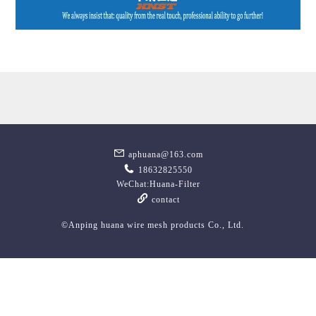
aphuana@163.com
18632825550
WeChat:Huana-Filter
contact
©Anping huana wire mesh products Co., Ltd.