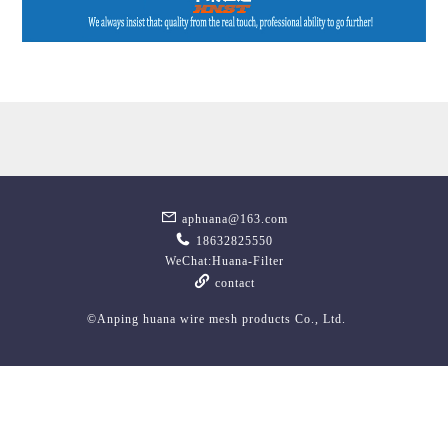
aphuana@163.com
18632825550
WeChat:Huana-Filter
contact
©Anping huana wire mesh products Co., Ltd.