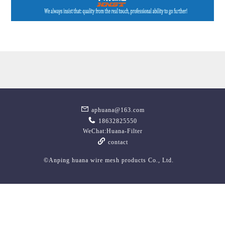
aphuana@163.com
18632825550
WeChat:Huana-Filter
contact
©Anping huana wire mesh products Co., Ltd.