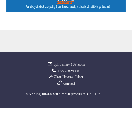
aphuana@163.com
18632825550
WeChat:Huana-Filter
contact
©Anping huana wire mesh products Co., Ltd.