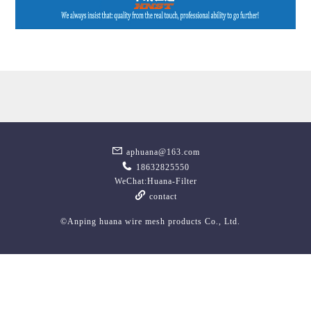
aphuana@163.com
18632825550
WeChat:Huana-Filter
contact
©Anping huana wire mesh products Co., Ltd.