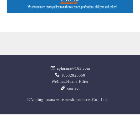
aphuana@163.com
18632825550
WeChat:Huana-Filter
contact
©Anping huana wire mesh products Co., Ltd.