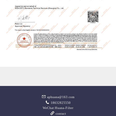
aphuana@163.com
18632825550
WeChat:Huana-Filter
contact